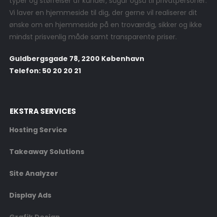
typer og størrelser af kunder, sågar også til privatpersoner.
Vi laver en hjemmeside til dig, der gerne vil realiserer dit
ønske om en hjemmeside på en troværdig, sikker og ikke
mindst prisvenlig måde samt transparente priser.
Guldbergsgade 78, 2200 København
Telefon: 50 20 20 21
EKSTRA SERVICES
Hosting Service
Takeaway Solutions
Site Analyzer
Display Ads