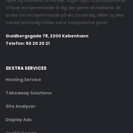
typer og størrelser af kunder, sågar også til privatpersoner.
Vi laver en hjemmeside til dig, der gerne vil realiserer dit
ønske om en hjemmeside på en troværdig, sikker og ikke
mindst prisvenlig måde samt transparente priser.
Guldbergsgade 78, 2200 København
Telefon: 50 20 20 21
EKSTRA SERVICES
Hosting Service
Takeaway Solutions
Site Analyzer
Display Ads