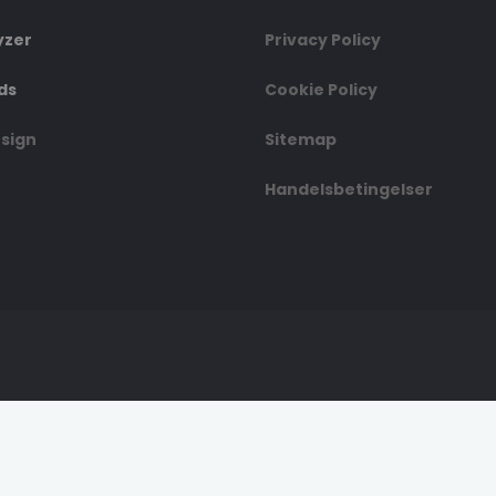
yzer
Privacy Policy
ds
Cookie Policy
esign
Sitemap
Handelsbetingelser