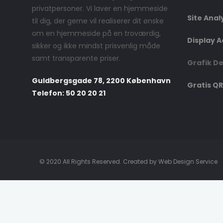
privatpersoner. Vi laver en hjemmeside
Site Anal
til dig, der gerne vil realiserer dit ønske
om en hjemmeside på en troværdig,
Display A
sikker og ikke mindst prisvenlig måde
samt transparente priser.
Grafik D
Guldbergsgade 78, 2200 København
Gratis QR
Telefon: 50 20 20 21
© 2020 All Rights Reserved. Created by Web Design Service