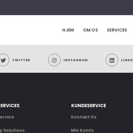
HJEM
OM OS
SERVICES
TWITTER
INSTAGRAM
LINKE
SERVICES
KUNDESERVICE
ervice
Kontakt Os
 Solutions
Min Konto