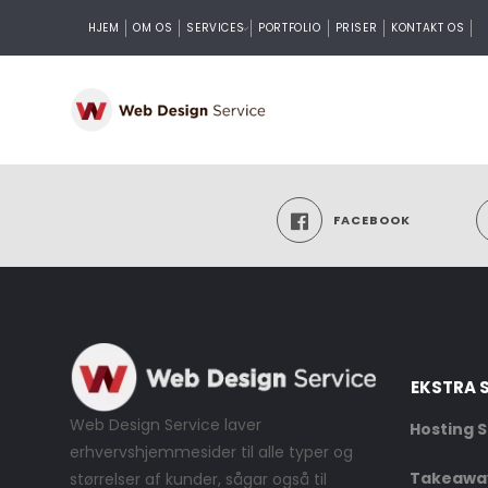
HJEM
OM OS
SERVICES
PORTFOLIO
PRISER
KONTAKT OS
FACEBOOK
EKSTRA 
Web Design Service laver
Hosting S
erhvervshjemmesider til alle typer og
Takeaway
størrelser af kunder, sågar også til