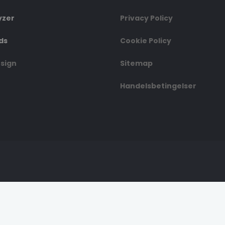
yzer
Privacy Policy
ds
Cookie Policy
esign
Sitemap
Handelsbetingelser