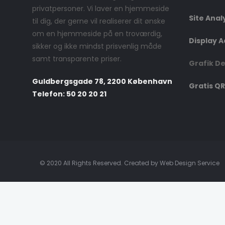
privatpersoner. Vi laver en hjemmeside
Site Anal
til dig, der gerne vil realiserer dit ønske
om en hjemmeside på en troværdig,
Display A
sikker og ikke mindst prisvenlig måde
samt transparente priser.
Grafik D
Guldbergsgade 78, 2200 København
Gratis QR
Telefon: 50 20 20 21
© 2020 All Rights Reserved. Created by Web Design Service