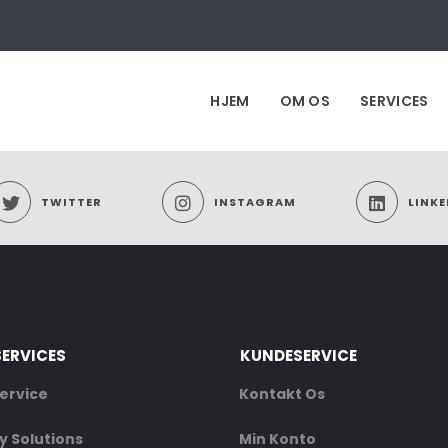
HJEM
OM OS
SERVICES
TWITTER
INSTAGRAM
LINKE
SERVICES
KUNDESERVICE
ervice
Kontakt Os
 Solutions
Min Konto