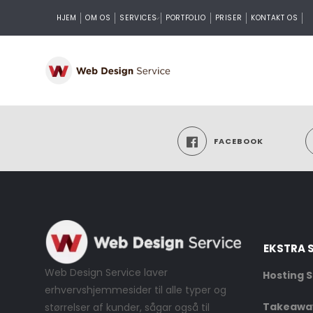
HJEM
OM OS
SERVICES
PORTFOLIO
PRISER
KONTAKT OS
FACEBOOK
EKSTRA 
Web Design Service laver
Hosting S
erhvervshjemmesider til alle typer og
Takeaway
størrelser af kunder, sågar også til