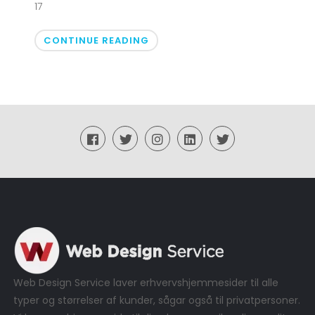
17
CONTINUE READING
Web Design Service laver erhvervshjemmesider til alle
typer og størrelser af kunder, sågar også til privatpersoner.