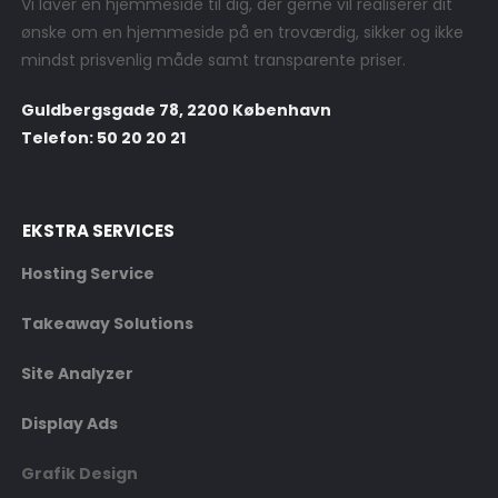
Vi laver en hjemmeside til dig, der gerne vil realiserer dit
ønske om en hjemmeside på en troværdig, sikker og ikke
mindst prisvenlig måde samt transparente priser.
Guldbergsgade 78, 2200 København
Telefon: 50 20 20 21
EKSTRA SERVICES
Hosting Service
Takeaway Solutions
Site Analyzer
Display Ads
Grafik Design